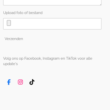
Upload foto of bestand
Verzenden
Volg ons op Facebook, Instagram en TikTok voor alle
update's
F
I
T
a
n
i
c
s
k
e
t
T
b
a
o