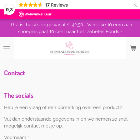
×
17
Reviews
9,3
- Gratis thuisbezorgd vanaf € 42,50 - Van elke 10 euro aan
snoepjes gaat 10 cent naar het Diabetes Fonds -
Contact
The socials
Heb je een vraag of een opmerking over een product?
Vul dan onderstaande gegevens in en we nemen zo snel
mogelijk contact met je op.
Voornaam *