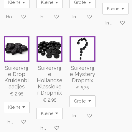
Houd mij op de hoogte
In winkelwagen
In winkelwagen
In winkelwa
Suikervrij
Suikervrij
Suikervrij
e Drop
e
e Mystery
Kruidenbl
Hollandse
Dropmix
aadjes
Klassieke
€ 5,75
r Dropmix
€ 2,95
€ 2,95
In winkelwagen
In winkelwagen
In winkelwagen