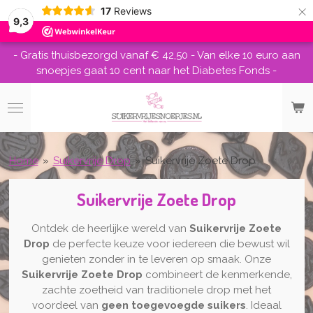
×
17
Reviews
9,3
- Gratis thuisbezorgd vanaf € 42,50 - Van elke 10 euro aan
snoepjes gaat 10 cent naar het Diabetes Fonds -
Home
»
Suikervrije Drop
»
Suikervrije Zoete Drop
Suikervrije Zoete Drop
Ontdek de heerlijke wereld van
Suikervrije Zoete
Drop
de perfecte keuze voor iedereen die bewust wil
genieten zonder in te leveren op smaak. Onze
Suikervrije Zoete Drop
combineert de kenmerkende,
zachte zoetheid van traditionele drop met het
voordeel van
geen toegevoegde suikers
. Ideaal