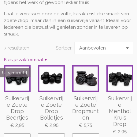
tijdens het werk of gewoon lekker thuis.
Laat je verrassen door de volle, karakteristieke smaak van
zoete drop, maar dan in een suikervrije variant. Ideaal voor
iedereen die bewust wil genieten zonder in te leveren op
smaak.
7 resultaten
Sorteer:
Kies je zakformaat
▾
Uitverkocht
Suikervrij
Suikervrij
Suikervrij
Suikervrij
e Zoete
e Zoete
e Zoete
e
Drop
Drop
Dropmunt
Menthol
Beertjes
Bolletjes
en
Kruis
Drop
€ 2,95
€ 2,95
€ 5,75
€ 2,95