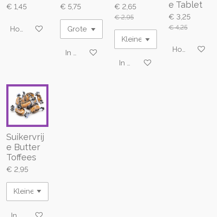
e Tablet
€ 1,45
€ 5,75
€ 2,65
€ 3,25
€ 2,95
€ 4,25
Houd mij op de hoogte
Houd mij op
In winkelwagen
In winkelwagen
Suikervrij
e Butter
Toffees
€ 2,95
In winkelwagen