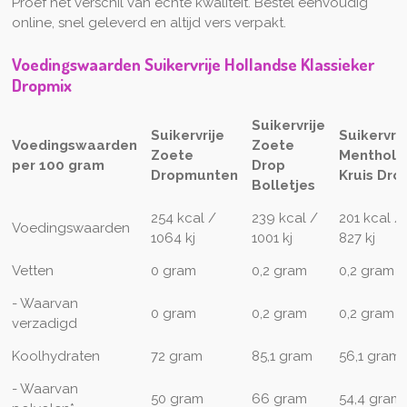
Proef het verschil van échte kwaliteit. Bestel eenvoudig
online, snel geleverd en altijd vers verpakt.
Voedingswaarden Suikervrije Hollandse Klassieker
Dropmix
Suikervrije
Suikervrije
Suikervrij
Voedingswaarden
Zoete
Zoete
Menthol
per 100 gram
Drop
Dropmunten
Kruis Dro
Bolletjes
254 kcal /
239 kcal /
201 kcal /
Voedingswaarden
1064 kj
1001 kj
827 kj
Vetten
0 gram
0,2 gram
0,2 gram
- Waarvan
0 gram
0,2 gram
0,2 gram
verzadigd
Koolhydraten
72 gram
85,1 gram
56,1 gram
- Waarvan
50 gram
66 gram
54,4 gram