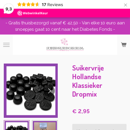
×
17
Reviews
9,3
- Gratis thuisbezorgd vanaf € 42,50 - Van elke 10 euro aan
snoepjes gaat 10 cent naar het Diabetes Fonds -
Suikervrije
Hollandse
Klassieker
Dropmix
€ 2,95