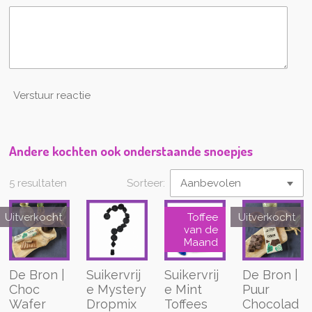
Verstuur reactie
Andere kochten ook onderstaande snoepjes
5 resultaten
Sorteer:
Uitverkocht
Toffee
Uitverkocht
van de
Maand
De Bron |
Suikervrij
Suikervrij
De Bron |
Choc
e Mystery
e Mint
Puur
Wafer
Dropmix
Toffees
Chocolad