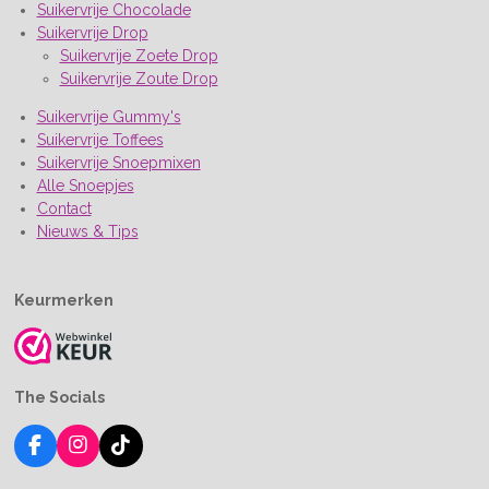
Suikervrije Chocolade
Suikervrije Drop
Suikervrije Zoete Drop
Suikervrije Zoute Drop
Suikervrije Gummy's
Suikervrije Toffees
Suikervrije Snoepmixen
Alle Snoepjes
Contact
Nieuws & Tips
Keurmerken
The Socials
F
I
T
a
n
i