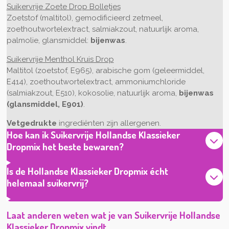
Suikervrije Zoete Drop Bolletjes
Zoetstof (maltitol), gemodificieerd zetmeel,
zoethoutwortelextract, salmiakzout, natuurlijk aroma,
palmolie, glansmiddel:
bijenwas
.
Suikervrije Menthol Kruis Drop
Maltitol (zoetstof, E965), arabische gom (geleermiddel,
E414), zoethoutwortelextract, ammoniumchloride
(salmiakzout, E510), kokosolie, natuurlijk aroma,
bijenwas
(glansmiddel, E901)
.
Vetgedrukte
ingrediënten zijn allergenen.
Hoe kan ik Suikervrije Hollandse Klassieker
Dropmix het beste bewaren?
Is de Hollandse Klassieker Dropmix écht
helemaal suikervrij?
Laat anderen weten wat je van Suikervrije Hollandse
Klassieker Dropmix vindt