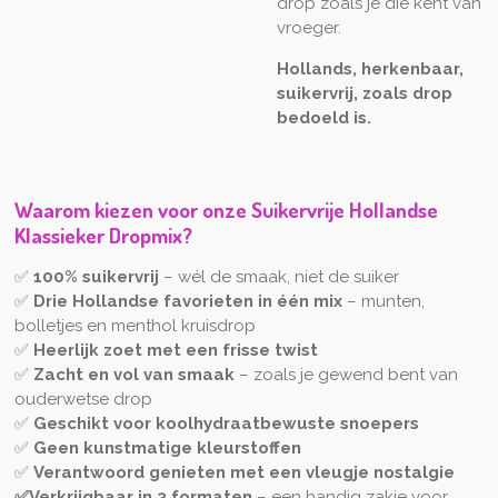
drop zoals je die kent van
vroeger.
Hollands, herkenbaar,
suikervrij, zoals drop
bedoeld is.
Waarom kiezen voor onze Suikervrije Hollandse
Klassieker Dropmix?
✅
100% suikervrij
– wél de smaak, niet de suiker
✅
Drie Hollandse favorieten in één mix
– munten,
bolletjes en menthol kruisdrop
✅
Heerlijk zoet met een frisse twist
✅
Zacht en vol van smaak
– zoals je gewend bent van
ouderwetse drop
✅
Geschikt voor koolhydraatbewuste snoepers
✅
Geen kunstmatige kleurstoffen
✅
Verantwoord genieten met een vleugje nostalgie
✅
Verkrijgbaar in 3 formaten
– een handig zakje voor