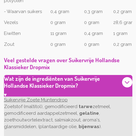
polyolen*
- Waarvan suikers
0,4 gram
0,3 gram
0,2 gram
Vezels
0 gram
0 gram
28,6 gram
Eiwitten
11 gram
0,4 gram
1 gram
Zout
0 gram
0 gram
0,2 gram
Veel gestelde vragen over Suikervrije Hollandse
Klassieker Dropmix
Wat zijn de ingrediënten van Suikervrije
Hollandse Klassieker Dropmix?
Suikervrije Zoete Muntendrop
Zoetstof (maltitol), gemodificieerd
tarwe
zetmeel,
gemodificeerd aardappelzetmeel,
gelatine
,
zoethoutwortelextract, salmiakzout, aroma's,
glansmiddelen, (plantaardige olie,
bijenwas
).