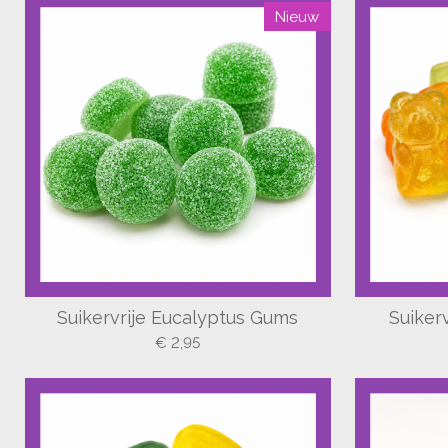
Nieuw
Suikervrije Eucalyptus Gums
Suiker
€ 2,95