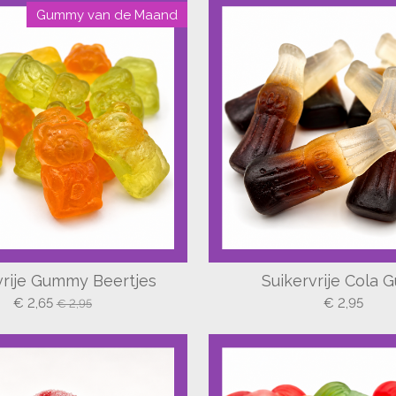
Gummy van de Maand
vrije Gummy Beertjes
Suikervrije Cola 
€ 2,65
€ 2,95
€ 2,95