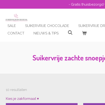
- Gratis thuisbezorgd
Ga
direct
naar
de
hoofdinhoud
SALE
SUIKERVRIJE CHOCOLADE
SUIKERVRIJE D
CONTACT
NIEUWS & TIPS
Suikervrije zachte snoepj
10 resultaten
Kies je zakformaat
▾