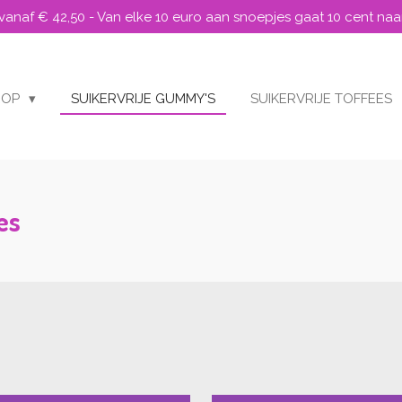
 vanaf € 42,50 - Van elke 10 euro aan snoepjes gaat 10 cent naa
ROP
SUIKERVRIJE GUMMY'S
SUIKERVRIJE TOFFEES
es