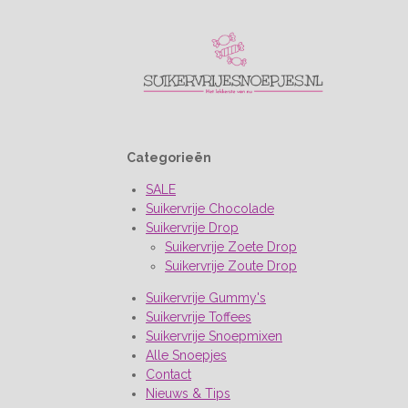
Categorieën
SALE
Suikervrije Chocolade
Suikervrije Drop
Suikervrije Zoete Drop
Suikervrije Zoute Drop
Suikervrije Gummy's
Suikervrije Toffees
Suikervrije Snoepmixen
Alle Snoepjes
Contact
Nieuws & Tips