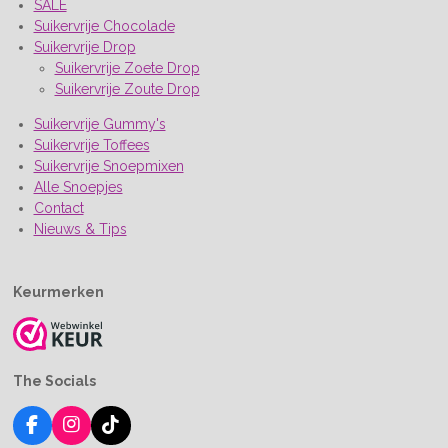
SALE
Suikervrije Chocolade
Suikervrije Drop
Suikervrije Zoete Drop
Suikervrije Zoute Drop
Suikervrije Gummy's
Suikervrije Toffees
Suikervrije Snoepmixen
Alle Snoepjes
Contact
Nieuws & Tips
Keurmerken
The Socials
F
I
T