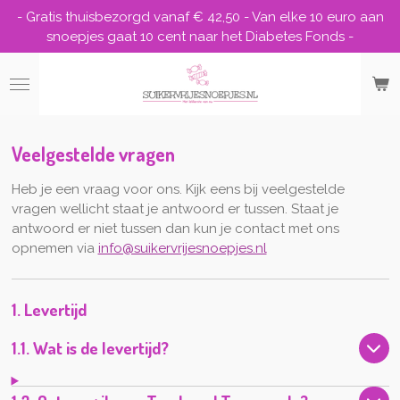
- Gratis thuisbezorgd vanaf € 42,50 - Van elke 10 euro aan
Ga
snoepjes gaat 10 cent naar het Diabetes Fonds -
direct
naar
de
hoofdinhoud
Veelgestelde vragen
Heb je een vraag voor ons. Kijk eens bij veelgestelde
vragen wellicht staat je antwoord er tussen. Staat je
antwoord er niet tussen dan kun je contact met ons
opnemen via
info@suikervrijesnoepjes.nl
1. Levertijd
1.1. Wat is de levertijd?