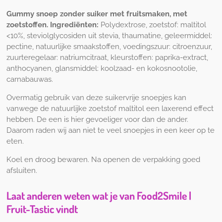
Gummy snoep zonder suiker met fruitsmaken, met
zoetstoffen.
Ingrediënten:
Polydextrose, zoetstof: maltitol
<10%, steviolglycosiden uit stevia, thaumatine, geleermiddel:
pectine, natuurlijke smaakstoffen, voedingszuur: citroenzuur,
zuurteregelaar: natriumcitraat, kleurstoffen: paprika-extract,
anthocyanen, glansmiddel: koolzaad- en kokosnootolie,
carnabauwas.
Overmatig gebruik van deze suikervrije snoepjes kan
vanwege de natuurlijke zoetstof maltitol een laxerend effect
hebben. De een is hier gevoeliger voor dan de ander.
Daarom raden wij aan niet te veel snoepjes in een keer op te
eten.
Koel en droog bewaren. Na openen de verpakking goed
afsluiten.
Laat anderen weten wat je van Food2Smile |
Fruit-Tastic vindt