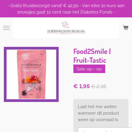
- Gratis thuisbezorgd vanaf € 42,50 - Van elke 10 euro aan
Ga
snoepjes gaat 10 cent naar het Diabetes Fonds -
direct
naar
de
hoofdinhoud
Food2Smile |
Fruit-Tastic
Sale op = op
€ 1,95
€ 2,35
Laat het me weten
wanneer dit product
weer op voorraad is.