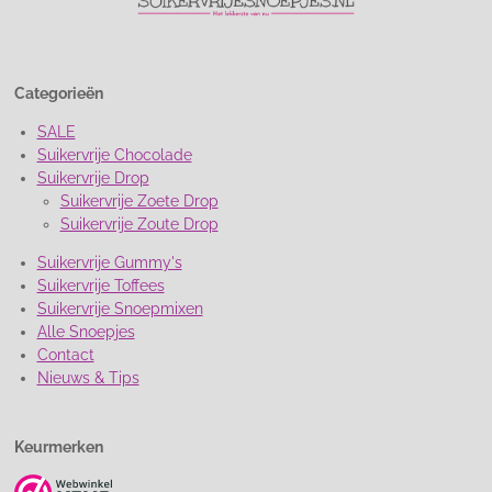
Categorieën
SALE
Suikervrije Chocolade
Suikervrije Drop
Suikervrije Zoete Drop
Suikervrije Zoute Drop
Suikervrije Gummy's
Suikervrije Toffees
Suikervrije Snoepmixen
Alle Snoepjes
Contact
Nieuws & Tips
Keurmerken