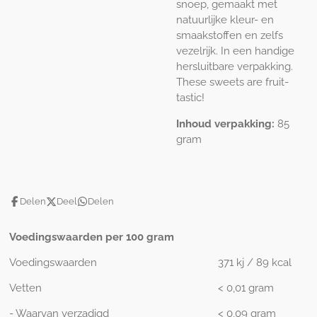
snoep, gemaakt met
natuurlijke kleur- en
smaakstoffen en zelfs
vezelrijk. In een handige
hersluitbare verpakking.
These sweets are fruit-
tastic!
Inhoud verpakking:
85
gram
Delen
Deel
Delen
Voedingswaarden per 100 gram
Voedingswaarden
371 kj / 89 kcal
Vetten
< 0,01 gram
- Waarvan verzadigd
< 0,09 gram