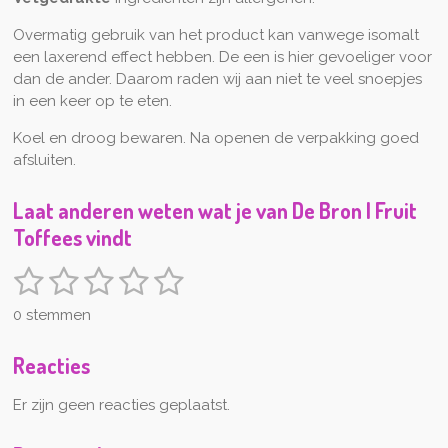
Overmatig gebruik van het product kan vanwege isomalt
een laxerend effect hebben. De een is hier gevoeliger voor
dan de ander. Daarom raden wij aan niet te veel snoepjes
in een keer op te eten.
Koel en droog bewaren. Na openen de verpakking goed
afsluiten.
Laat anderen weten wat je van De Bron | Fruit
Toffees vindt
1
2
3
4
5
S
R
t
a
s
s
s
s
s
e
0 stemmen
t
m
t
t
t
t
t
i
m
Reacties
n
e
e
e
e
e
e
n
g
r
r
r
r
r
Er zijn geen reacties geplaatst.
:
0
r
r
r
r