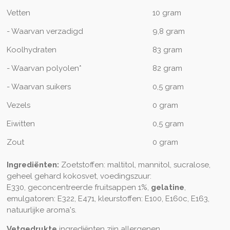
Vetten
10 gram
- Waarvan verzadigd
9,8 gram
Koolhydraten
83 gram
- Waarvan polyolen*
82 gram
- Waarvan suikers
0,5 gram
Vezels
0 gram
Eiwitten
0,5 gram
Zout
0 gram
Ingrediënten:
Zoetstoffen: maltitol, mannitol, sucralose,
geheel gehard kokosvet, voedingszuur:
E330, geconcentreerde fruitsappen 1%,
gelatine
,
emulgatoren: E322, E471, kleurstoffen: E100, E160c, E163,
natuurlijke aroma's.
Vetgedrukte
ingrediënten zijn allergenen.