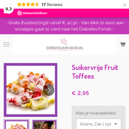
×
17
Reviews
9,3
- Gratis thuisbezorgd vanaf € 42,50 - Van elke 10 euro aan
snoepjes gaat 10 cent naar het Diabetes Fonds -
Suikervrije Fruit
Toffees
€ 2,95
Kies je hoeveelheid