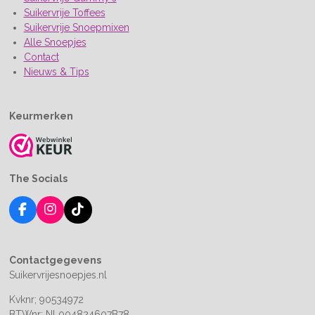
Suikervrije Toffees
Suikervrije Snoepmixen
Alle Snoepjes
Contact
Nieuws & Tips
Keurmerken
The Socials
F
I
T
a
n
i
c
s
k
e
t
T
Contactgegevens
b
a
o
Suikervrijesnoepjes.nl
o
g
k
o
r
Kvknr;
90534972
k
a
BTWnr: NL004824607B78