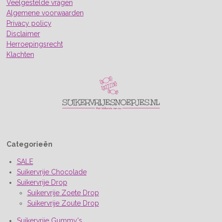
Veelgestelde vragen
Algemene voorwaarden
Privacy policy
Disclaimer
Herroepingsrecht
Klachten
Categorieën
SALE
Suikervrije Chocolade
Suikervrije Drop
Suikervrije Zoete Drop
Suikervrije Zoute Drop
Suikervrije Gummy's