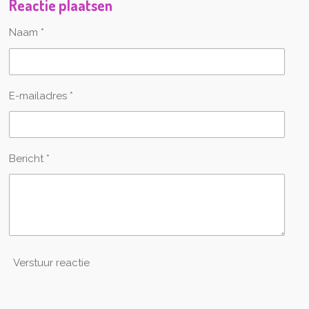
Reactie plaatsen
s
e
e
e
e
t
n
n
n
n
Naam *
e
r
r
e
n
E-mailadres *
Bericht *
Verstuur reactie